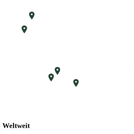
Hennef
Hillesheim
Kernen
Filderstadt
Augsburg
Weltweit