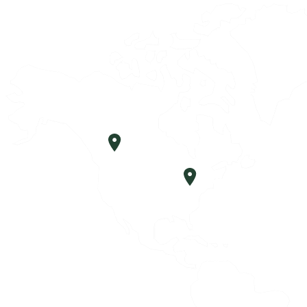
Calgary, CA
Chicago, USA