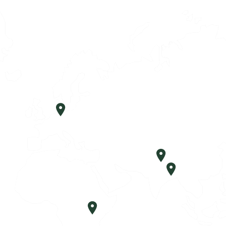
Deutschland
Patna, IN
Kalkutta,
Nakuru, KE