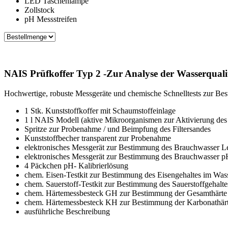
LED Taschenlampe
Zollstock
pH Messstreifen
NAIS Prüfkoffer Typ 2 -Zur Analyse der Wasserquali
Hochwertige, robuste Messgeräte und chemische Schnelltests zur Be
1 Stk. Kunststoffkoffer mit Schaumstoffeinlage
1 l NAIS Modell (aktive Mikroorganismen zur Aktivierung de
Spritze zur Probenahme / und Beimpfung des Filtersandes
Kunststoffbecher transparent zur Probenahme
elektronisches Messgerät zur Bestimmung des Brauchwasser Lei
elektronisches Messgerät zur Bestimmung des Brauchwasser p
4 Päckchen pH- Kalibrierlösung
chem. Eisen-Testkit zur Bestimmung des Eisengehaltes im Was
chem. Sauerstoff-Testkit zur Bestimmung des Sauerstoffgehalt
chem. Härtemessbesteck GH zur Bestimmung der Gesamthärte
chem. Härtemessbesteck KH zur Bestimmung der Karbonathär
ausführliche Beschreibung