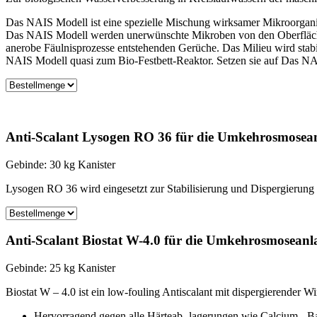
Das NAIS Modell ist eine spezielle Mischung wirksamer Mikroorganis
Das NAIS Modell werden unerwünschte Mikroben von den Oberflächen 
anerobe Fäulnisprozesse entstehenden Gerüche. Das Milieu wird stabili
NAIS Modell quasi zum Bio-Festbett-Reaktor. Setzen sie auf Das NAI
Anti-Scalant Lysogen RO 36 für die Umkehrosmosea
Gebinde: 30 kg Kanister
Lysogen RO 36 wird eingesetzt zur Stabilisierung und Dispergierung
Anti-Scalant Biostat W-4.0 für die Umkehrosmoseanl
Gebinde: 25 kg Kanister
Biostat W – 4.0 ist ein low-fouling Antiscalant mit dispergierender
Hervorragend gegen alle Härteab- lagerungen wie Calcium-, Ba