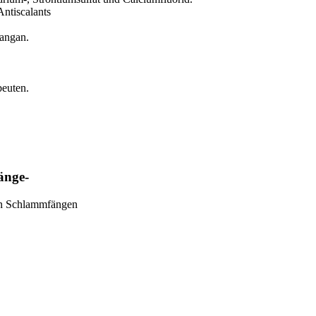
ntiscalants
Mangan.
beuten.
änge-
in Schlammfängen