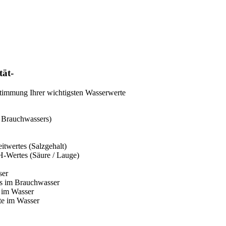
tät-
stimmung Ihrer wichtigsten Wasserwerte
s Brauchwassers)
twertes (Salzgehalt)
H-Wertes (Säure / Lauge)
ser
es im Brauchwasser
 im Wasser
te im Wasser