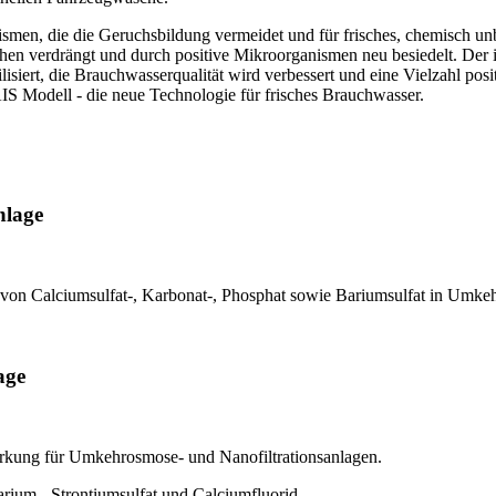
men, die die Geruchsbildung vermeidet und für frisches, chemisch unb
verdrängt und durch positive Mikroorganismen neu besiedelt. Der im 
siert, die Brauchwasserqualität wird verbessert und eine Vielzahl posit
S Modell - die neue Technologie für frisches Brauchwasser.
nlage
 von Calciumsulfat-, Karbonat-, Phosphat sowie Bariumsulfat in Umkehr
age
 Wirkung für Umkehrosmose- und Nanofiltrationsanlagen.
rium-, Strontiumsulfat und Calciumfluorid.